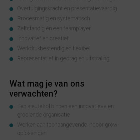
Overtuigingskracht en presentatievaardig
Procesmatig en systematisch
Zelfstandig én een teamplayer
Innovatief en creatief
Werkdrukbestendig en flexibel
Representatief in gedrag en uitstraling
Wat mag je van ons
verwachten?
Een sleutelrol binnen een innovatieve en
groeiende organisatie
Werken aan toonaangevende indoor grow-
oplossingen