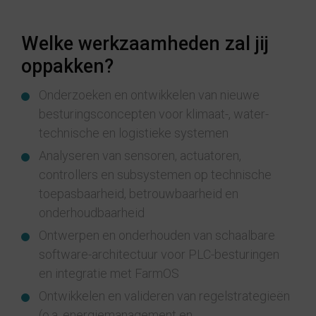
Welke werkzaamheden zal jij
oppakken?
Onderzoeken en ontwikkelen van nieuwe
besturingsconcepten voor klimaat-, water-
technische en logistieke systemen
Analyseren van sensoren, actuatoren,
controllers en subsystemen op technische
toepasbaarheid, betrouwbaarheid en
onderhoudbaarheid
Ontwerpen en onderhouden van schaalbare
software-architectuur voor PLC-besturingen
en integratie met FarmOS
Ontwikkelen en valideren van regelstrategieën
(o.a. energiemanagement en