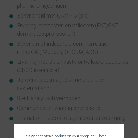
pharma-omgevingen
Bekendheid met GAMP 5 (pré)
Ervaring met testen en valideren (FAT/SAT-
denken, testprotocollen)
Bekend met industriële communicatie
(EtherCAT, Modbus, OPC UA, ADS)
Ervaring met Git en vaste ontwikkelprocedures
(CI/CD is een pré)
Je werkt accuraat, gestructureerd en
systematisch
Sterk analytisch vermogen
Communicatief vaardig en proactief
In staat om risico’s te signaleren en voortgang
en kwaliteit te bewaken
This website stores cookies on your computer. These